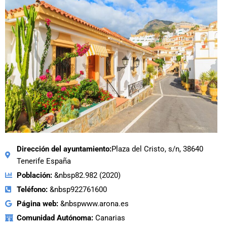
Dirección del ayuntamiento:
Plaza del Cristo, s/n, 38640
Tenerife España
Población:
&nbsp82.982 (2020)
Teléfono:
&nbsp922761600
Página web:
&nbspwww.arona.es
Comunidad Autónoma:
Canarias