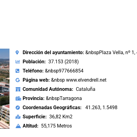
Dirección del ayuntamiento:
&nbspPlaza Vella, nº 1
Población:
37.153 (2018)
Teléfono:
&nbsp977666854
Página web:
&nbsp www.elvendrell.net
Comunidad Autónoma:
Cataluña
Provincia:
&nbspTarragona
Coordenadas Geográficas:
41.263, 1.5498
Superficie:
36,82 Km2
Altitud:
55,175 Metros