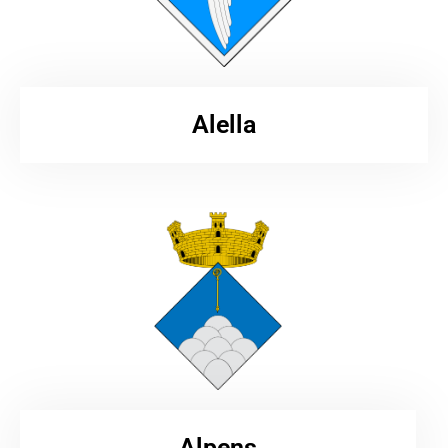
Alella
Alpens