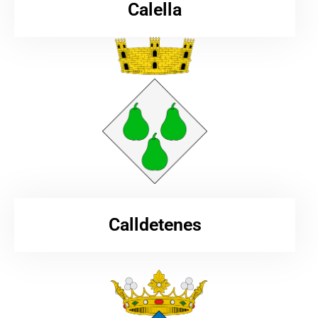
Calella
Calldetenes