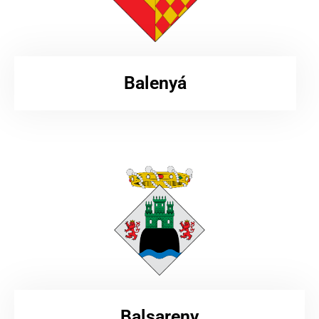
Balenyá
Balsareny