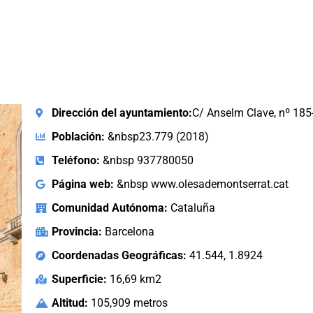
Dirección del ayuntamiento:
C/ Anselm Clave, nº 18
Población:
&nbsp23.779 (2018)
Teléfono:
&nbsp 937780050
Página web:
&nbsp www.olesademontserrat.cat
Comunidad Autónoma:
Cataluña
Provincia:
Barcelona
Coordenadas Geográficas:
41.544, 1.8924
Superficie:
16,69 km2
Altitud:
105,909 metros