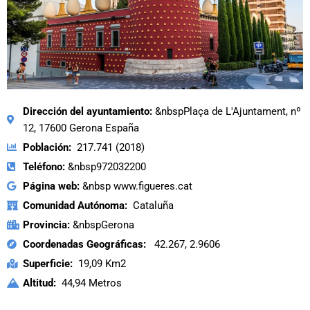
Dirección del ayuntamiento:
&nbspPlaça de L'Ajuntament, nº
12, 17600 Gerona España
Población:
217.741 (2018)
Teléfono:
&nbsp972032200
Página web:
&nbsp www.figueres.cat
Comunidad Autónoma:
Cataluña
Provincia:
&nbspGerona
Coordenadas Geográficas:
42.267, 2.9606
Superficie:
19,09 Km2
Altitud:
44,94 Metros