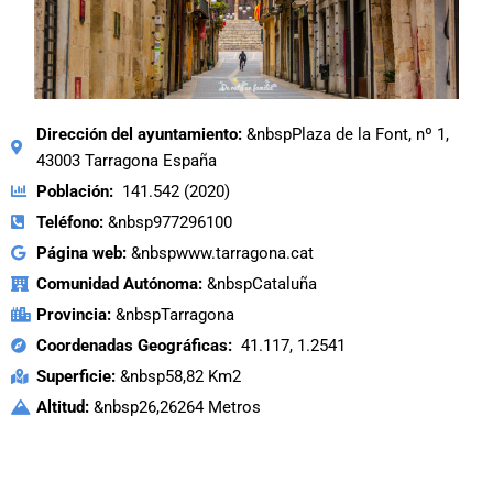
Dirección del ayuntamiento:
&nbspPlaza de la Font, nº 1,
43003 Tarragona España
Población:
141.542 (2020)
Teléfono:
&nbsp977296100
Página web:
&nbspwww.tarragona.cat
Comunidad Autónoma:
&nbspCataluña
Provincia:
&nbspTarragona
Coordenadas Geográficas:
41.117, 1.2541
Superficie:
&nbsp58,82 Km2
Altitud:
&nbsp26,26264 Metros