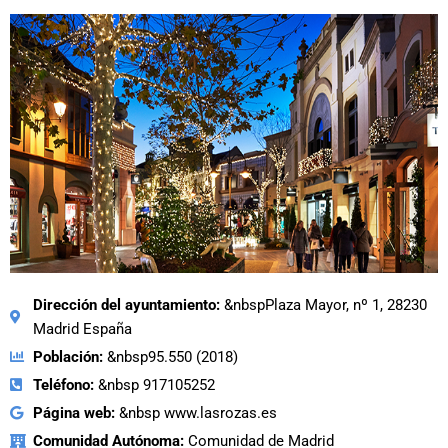
Dirección del ayuntamiento:
&nbspPlaza Mayor, nº 1, 28230
Madrid España
Población:
&nbsp95.550 (2018)
Teléfono:
&nbsp 917105252
Página web:
&nbsp www.lasrozas.es
Comunidad Autónoma:
Comunidad de Madrid