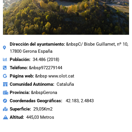
Dirección del ayuntamiento:
&nbspC/ Bisbe Guillamet, nº 10,
17800 Gerona España
Población:
34.486 (2018)
Teléfono:
&nbsp972279144
Página web:
&nbsp www.olot.cat
Comunidad Autónoma:
Cataluña
Provincia:
&nbspGerona
Coordenadas Geográficas:
42.183, 2.4843
Superficie:
29,05Km2
Altitud:
445,03 Metros