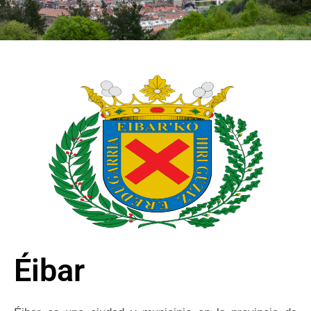
Éibar