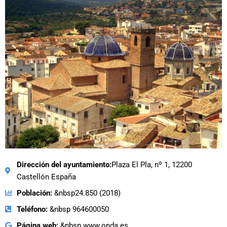
Dirección del ayuntamiento:
Plaza El Pla, nº 1, 12200
Castellón España
Población:
&nbsp24.850 (2018)
Teléfono:
&nbsp 964600050
Página web:
&nbsp www.onda.es