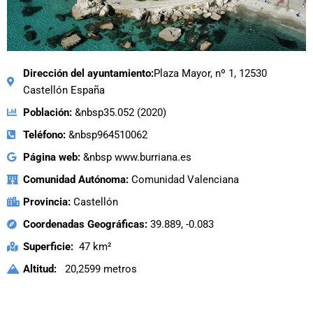
Dirección del ayuntamiento:
Plaza Mayor, nº 1, 12530
Castellón España
Población:
&nbsp35.052 (2020)
Teléfono:
&nbsp964510062
Página web:
&nbsp www.burriana.es
Comunidad Autónoma:
Comunidad Valenciana
Provincia:
Castellón
Coordenadas Geográficas:
39.889, -0.083
Superficie:
47 km²
Altitud:
20,2599 metros