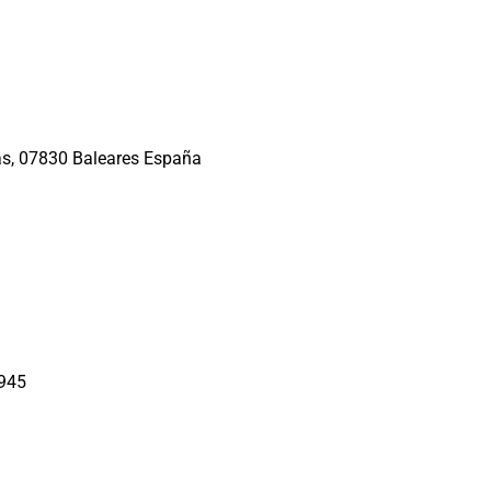
as, 07830 Baleares España
2945