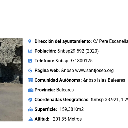
Dirección del ayuntamiento:
C/ Pere Escanell
Población:
&nbsp29.592 (2020)
Teléfono:
&nbsp 971800125
Página web:
&nbsp www.santjosep.org
Comunidad Autónoma:
&nbsp Islas Baleares
Provincia:
Baleares
Coordenadas Geográficas:
&nbsp 38.921, 1.
Superficie:
159,38 Km2
Altitud:
201,35 Metros