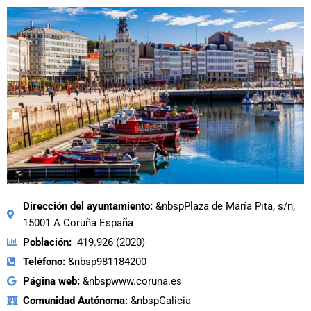
Dirección del ayuntamiento:
&nbspPlaza de María Pita, s/n,
15001 A Coruña España
Población:
419.926 (2020)
Teléfono:
&nbsp981184200
Página web:
&nbspwww.coruna.es
Comunidad Autónoma:
&nbspGalicia