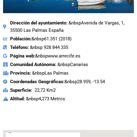
Dirección del ayuntamiento:
&nbspAvenida de Vargas, 1,
35500 Las Palmas España
Población:
&nbsp61.351 (2018)
Teléfono:
&nbsp 928 844 335
Página web:
&nbspwww.arrecife.es
Comunidad Autónoma:
&nbspCanarias
Provincia:
&nbspLas Palmas
Coordenadas Geográficas:
&nbsp28.959, -13.54
Superficie:
22,72 Km2
Altitud:
&nbsp4,273 Metros