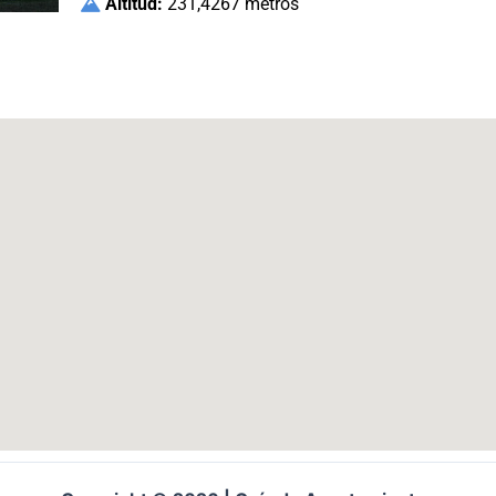
Altitud:
231,4267 metros