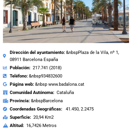
Dirección del ayuntamiento:
&nbspPlaza de la Vila, nº 1,
08911 Barcelona España
Población:
217.741 (2018)
Teléfono:
&nbsp934832600
Página web:
&nbsp www.badalona.cat
Comunidad Autónoma:
Cataluña
Provincia:
&nbspBarcelona
Coordenadas Geográficas:
41.450, 2.2475
Superficie:
20,94 Km2
Altitud:
16,7426 Metros