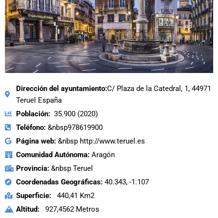
Dirección del ayuntamiento:
C/ Plaza de la Catedral, 1, 44971
Teruel España
Población:
35.900 (2020)
Teléfono:
&nbsp978619900
Página web:
&nbsp http://www.teruel.es
Comunidad Autónoma:
Aragón
Provincia:
&nbsp Teruel
Coordenadas Geográficas:
40.343, -1.107
Superficie:
440,41 Km2
Altitud:
927,4562 Metros