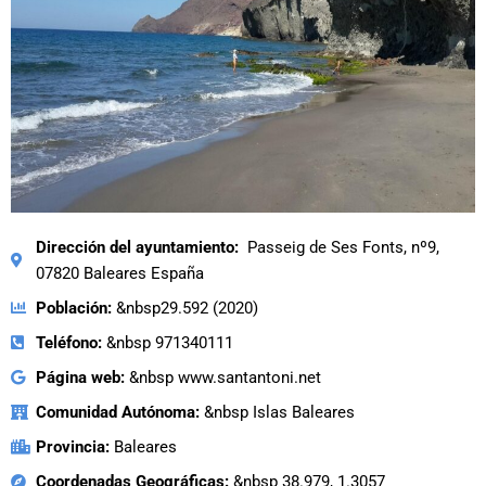
Dirección del ayuntamiento:
Passeig de Ses Fonts, nº9,
07820 Baleares España
Población:
&nbsp29.592 (2020)
Teléfono:
&nbsp 971340111
Página web:
&nbsp www.santantoni.net
Comunidad Autónoma:
&nbsp Islas Baleares
Provincia:
Baleares
Coordenadas Geográficas:
&nbsp 38.979, 1.3057