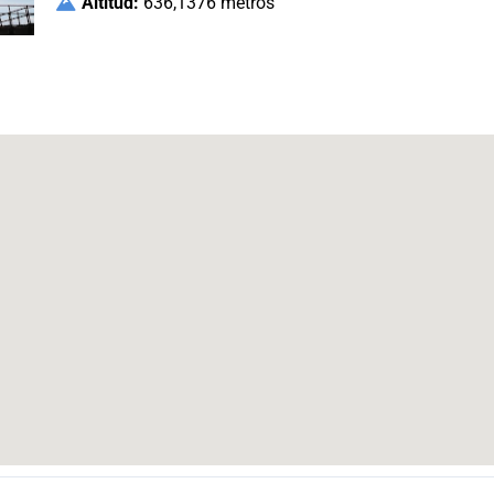
Altitud:
636,1376 metros